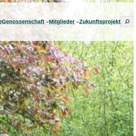
Such
e
Genossenschaft
Mitglieder
Zukunftsprojekt