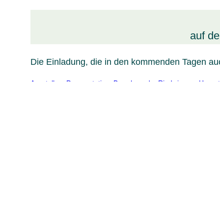
auf d
Die Einladung, die in den kommenden Tagen auc
AusstellungPraesentation_Bewohnende_Riedwiesen
Herunt
Geschrieben am:
3. Juli 2024
Kontakt
Erbbau-Genossenschaft Kassel eG