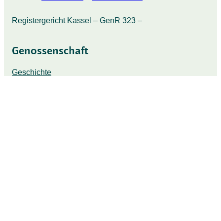
Registergericht Kassel – GenR 323 –
Genossenschaft
Geschichte
Familie Katzenstein
Riedwiesen
Fasanenhof
Lebendige Nachbarschaften
Seniorenwohnen
Satzung und Gremien
Downloads
Mitglieder
Kontakt und Service
Mitgliedschaft