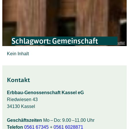
Schlagwort:
Gemeinschaft
©
photo room | Andrea Scheffer
Kein Inhalt
Kontakt
Erbbau-Genossenschaft Kassel eG
Riedwiesen 43
34130 Kassel
Geschäftszeiten
Mo – Do: 9.00 –11.00 Uhr
Telefon
0561 67345
+
0561 6028871